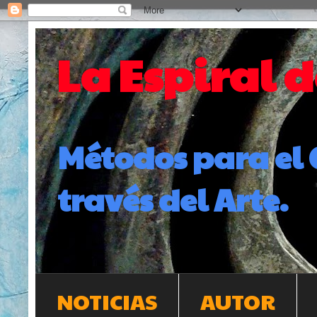
La Espiral 
Métodos para el 
través del Arte.
NOTICIAS
AUTOR