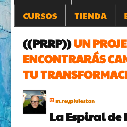
CURSOS
TIENDA
((PRRP))
UN PROJE
ENCONTRARÁS CAM
TU TRANSFORMACI
m.reypiulestan
La Espiral de