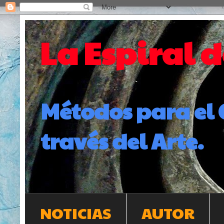
La Espiral 
Métodos para el 
través del Arte.
NOTICIAS
AUTOR