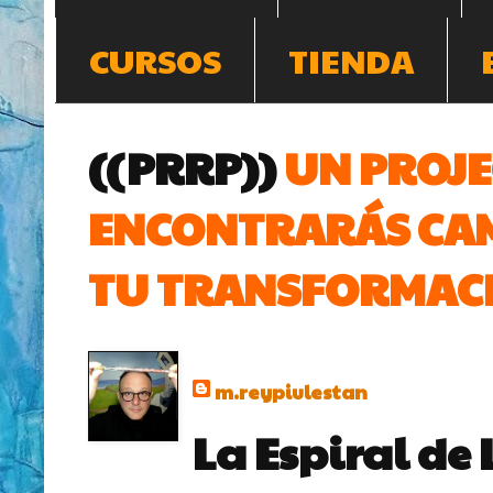
CURSOS
TIENDA
((PRRP))
UN PROJE
ENCONTRARÁS CAM
TU TRANSFORMACI
m.reypiulestan
La Espiral de