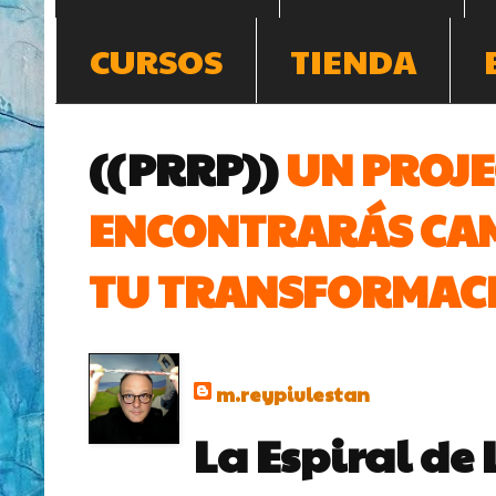
CURSOS
TIENDA
((PRRP))
UN PROJE
ENCONTRARÁS CAM
TU TRANSFORMACI
m.reypiulestan
La Espiral de