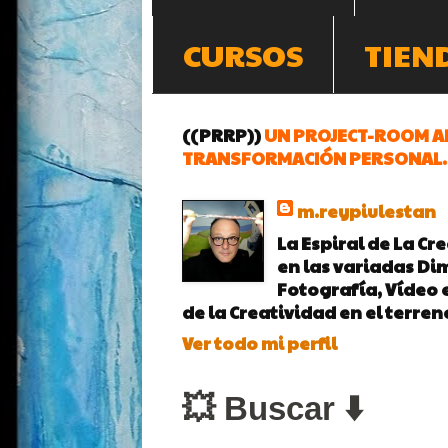
CURSOS
TIEN
((PRRP))
UN PROJECT-ROOM AR
TRANSFORMACIÓN PERSONAL.
m.reypiulestan
La Espiral de La Cr
en las variadas Dim
Fotografía, Vídeo e
de la Creatividad en el terren
Ver todo mi perfil
💥 Buscar ⬇️