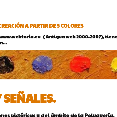
REACIÓN A PARTIR DE 5 COLORES
ww.webtoria.eu ( Antigua web 2000-2007), tiene e
...
 SEÑALES.
nes pictóricas y del ámbito de la Peluquería.