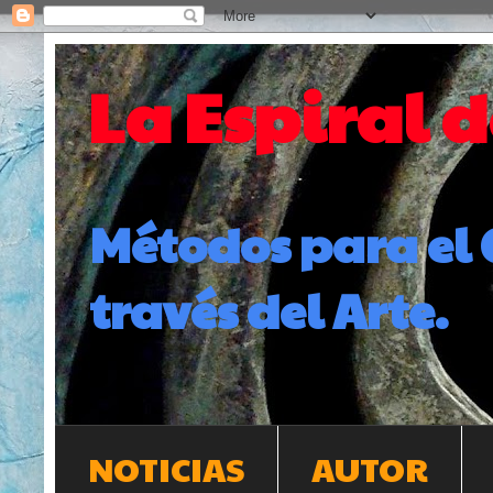
La Espiral 
Métodos para el 
través del Arte.
NOTICIAS
AUTOR