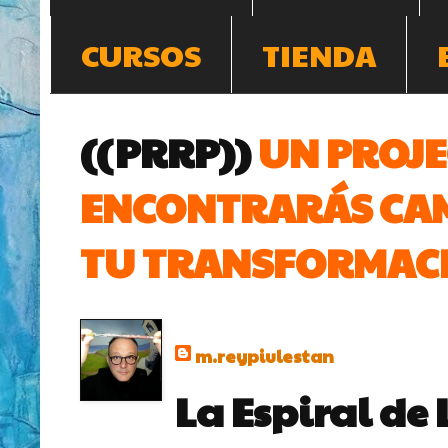
CURSOS
TIENDA
((PRRP))
UN PROJE
ENCONTRARÁS CAM
TU TRANSFORMACI
m.reypiulestan
La Espiral de