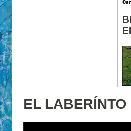
Cur
B
E
EL LABERÍNTO 