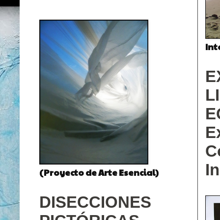
Int
E
L
E
E
C
I
(Proyecto de Arte Esencial)
DISECCIONES