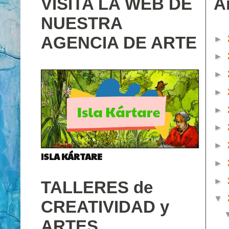
VISITA LA WEB DE
A
NUESTRA
AGENCIA DE ARTE
►
►
►
►
►
►
►
ISLA KÁRTARE
►
►
TALLERES de
▼
CREATIVIDAD y
ARTES