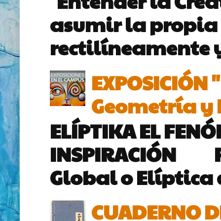
Entender la Creat
asumir la propia
rectilíneamente y
EXPOSICIÓN 
Geometría y P
ELÍPTIKA EL FEN
INSPIRACIÓN Par
Global o Elíptica 
CUADERNO DE 