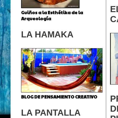
E
Guiños a la Esthétika de la
C
Arqueología
LA HAMAKA
BLOG DE PENSAMIENTO CREATIVO
P
D
LA PANTALLA