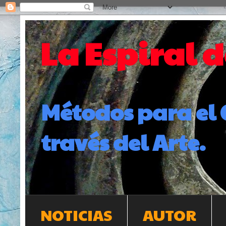
La Espiral 
Métodos para el 
través del Arte.
NOTICIAS
AUTOR