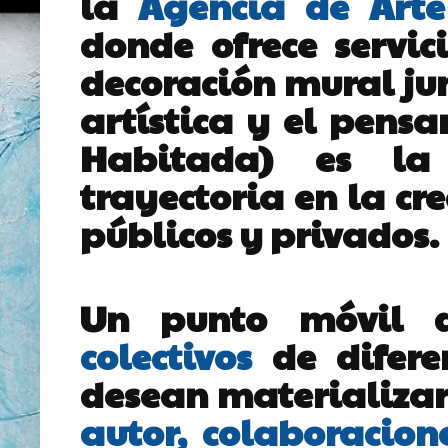
la
Agencia de Arte
donde ofrece servic
decoración mural ju
artística y el pensa
Habitada) es la
trayectoria en la cr
públicos y privados.
Un punto móvil
colectivos
de difere
desean materializar
autor, colaboracione