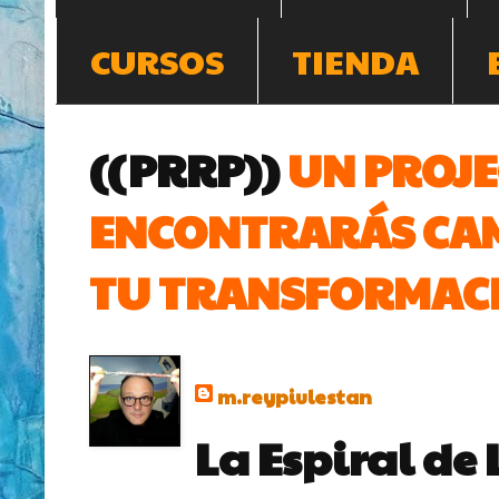
CURSOS
TIENDA
((PRRP))
UN PROJE
ENCONTRARÁS CAM
TU TRANSFORMACI
m.reypiulestan
La Espiral de