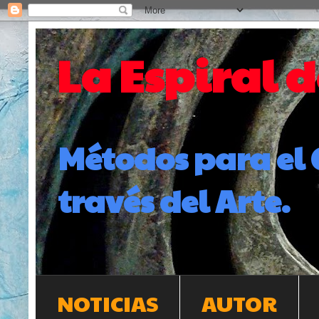
La Espiral 
Métodos para el 
través del Arte.
NOTICIAS
AUTOR