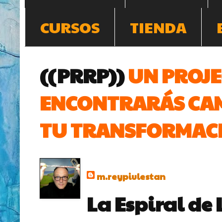
CURSOS
TIENDA
((PRRP))
UN PROJE
ENCONTRARÁS CAM
TU TRANSFORMACI
m.reypiulestan
La Espiral de