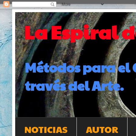
La Espiral 
Métodos para el 
través del Arte.
NOTICIAS
AUTOR