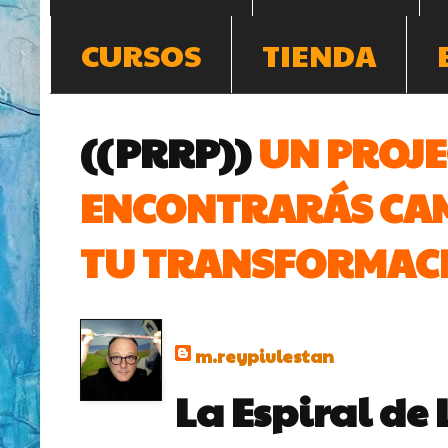
CURSOS
TIENDA
((PRRP))
UN PROJE
ENCONTRARÁS CAM
TU TRANSFORMACI
m.reypiulestan
La Espiral de